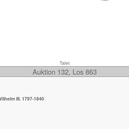
Taler.
Auktion 132, Los 863
lhelm III. 1797-1840