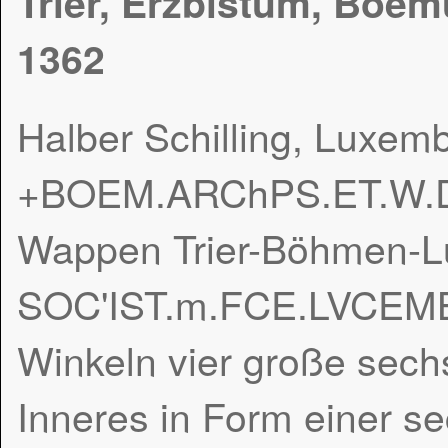
Trier, Erzbistum, Boem
1362
Halber Schilling, Luxem
+BOEM.ARChPS.ET.W.DVX
Wappen Trier-Böhmen-L
SOC'IST.m.FCE.LVCEMBG
Winkeln vier große sechs
Inneres in Form einer se