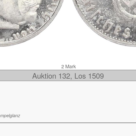
2 Mark
Auktion 132, Los 1509
tempelglanz