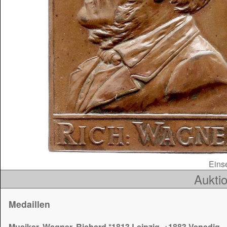
Einse
Auktio
Medaillen
Musiker, Wagner, Richard *1813 Leipzig, +1883 Venedig