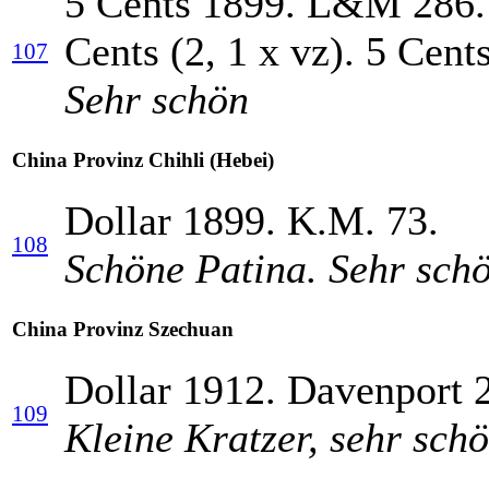
5 Cents 1899. L&M 286. 
Cents (2, 1 x vz). 5 Cent
107
Sehr schön
China Provinz Chihli (Hebei)
Dollar 1899. K.M. 73.
108
Schöne Patina. Sehr sch
China Provinz Szechuan
Dollar 1912. Davenport
109
Kleine Kratzer, sehr sch