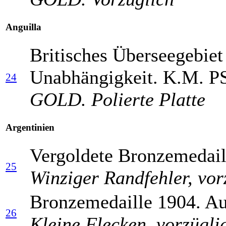
Anguilla
Britisches Überseegebiet 
Unabhängigkeit. K.M. PS1
24
GOLD. Polierte Platte
Argentinien
Vergoldete Bronzemedail
25
Winziger Randfehler, vor
Bronzemedaille 1904. Au
26
Kleine Flecken, vorzügli