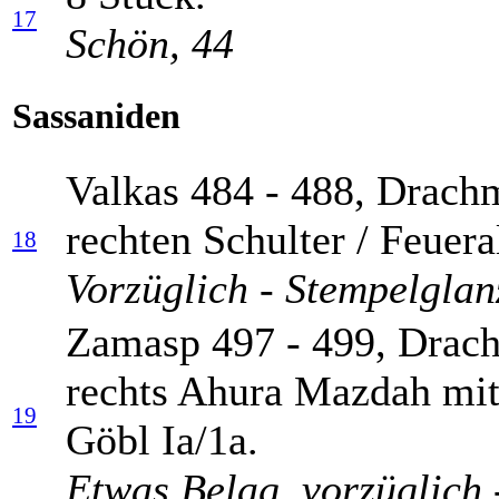
17
Schön, 44
Sassaniden
Valkas 484 - 488, Drach
rechten Schulter / Feuera
18
Vorzüglich - Stempelglan
Zamasp 497 - 499, Drach
rechts Ahura Mazdah mit 
19
Göbl Ia/1a.
Etwas Belag, vorzüglich 