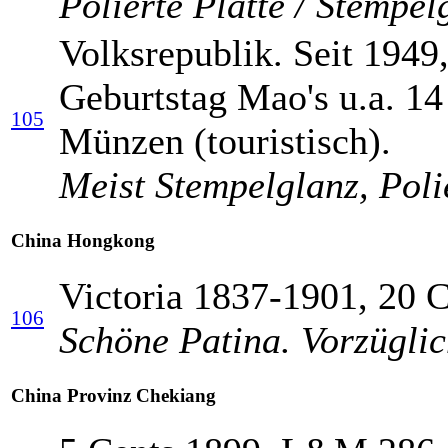
Polierte Platte / Stempel
Volksrepublik. Seit 194
Geburtstag Mao's u.a. 14
105
Münzen (touristisch).
Meist Stempelglanz, Poli
China Hongkong
Victoria 1837-1901, 20 
106
Schöne Patina. Vorzügli
China Provinz Chekiang